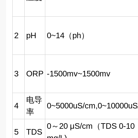
2
pH
0~14（ph）
3
ORP
-1500mv~1500mv
电导
4
0~5000uS/cm,0~10000uS
率
0～20 μS/cm（TDS 0-10
5
TDS